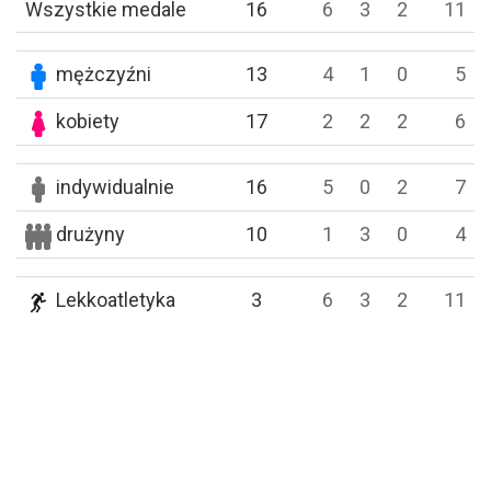
Wszystkie medale
16
6
3
2
11
mężczyźni
13
4
1
0
5
kobiety
17
2
2
2
6
indywidualnie
16
5
0
2
7
drużyny
10
1
3
0
4
Lekkoatletyka
3
6
3
2
11