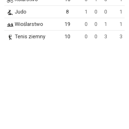
Judo
8
1
0
0
1
Wioślarstwo
19
0
0
1
1
Tenis ziemny
10
0
0
3
3