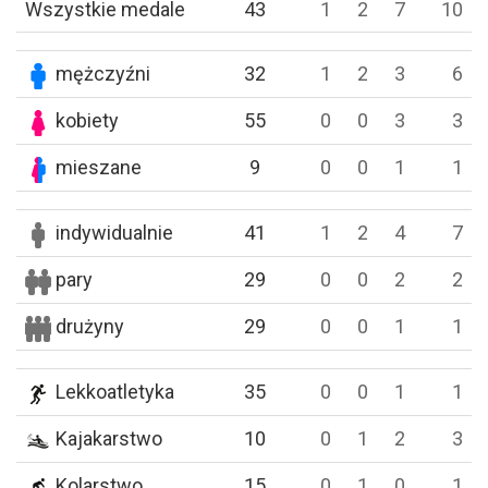
Wszystkie medale
43
1
2
7
10
mężczyźni
32
1
2
3
6
kobiety
55
0
0
3
3
mieszane
9
0
0
1
1
indywidualnie
41
1
2
4
7
pary
29
0
0
2
2
drużyny
29
0
0
1
1
Lekkoatletyka
35
0
0
1
1
Kajakarstwo
10
0
1
2
3
Kolarstwo
15
0
1
0
1