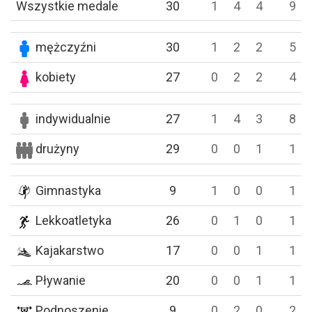
Wszystkie medale
30
1
4
4
9
mężczyźni
30
1
2
2
5
kobiety
27
0
2
2
4
indywidualnie
27
1
4
3
8
drużyny
29
0
0
1
1
Gimnastyka
9
1
0
0
1
Lekkoatletyka
26
0
1
0
1
Kajakarstwo
17
0
0
1
1
Pływanie
20
0
0
1
1
Podnoszenie
9
0
2
0
2