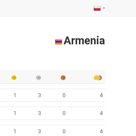
Armenia
1
3
0
4
1
3
0
4
1
3
0
4